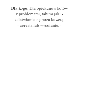
Dla kogo
: Dla opiekunów kotów
z problemami, takimi jak: -
załatwianie się poza kuwetą,
- agresja lub wycofanie, -
uporczywe miauczenie, -
niszczenie mebli, drapanie, -
trudności w relacjach z innymi
kotami lub psem.
Jak pracuję
:
Zrozumienie kocich potrzeb i
sygnałów to klucz do zmiany
zachowania. Pomagam
znaleźć przyczyny problemów i
zaproponować praktyczne,
możliwe do wdrożenia
rozwiązania – z szacunkiem do
kociej natury.