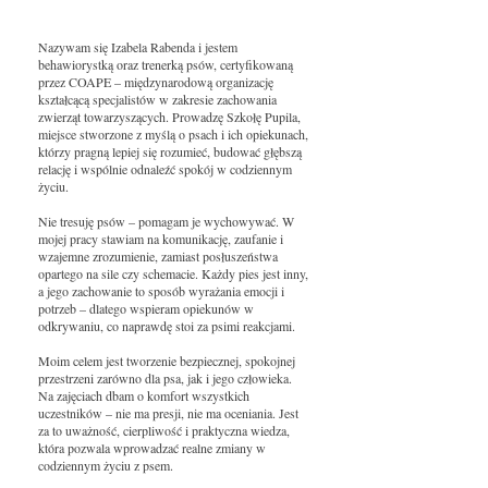
Nazywam się Izabela Rabenda i jestem
behawiorystką oraz trenerką psów, certyfikowaną
przez COAPE – międzynarodową organizację
kształcącą specjalistów w zakresie zachowania
zwierząt towarzyszących. Prowadzę Szkołę Pupila,
miejsce stworzone z myślą o psach i ich opiekunach,
którzy pragną lepiej się rozumieć, budować głębszą
relację i wspólnie odnaleźć spokój w codziennym
życiu.
Nie tresuję psów – pomagam je wychowywać. W
mojej pracy stawiam na komunikację, zaufanie i
wzajemne zrozumienie, zamiast posłuszeństwa
opartego na sile czy schemacie. Każdy pies jest inny,
a jego zachowanie to sposób wyrażania emocji i
potrzeb – dlatego wspieram opiekunów w
odkrywaniu, co naprawdę stoi za psimi reakcjami.
Moim celem jest tworzenie bezpiecznej, spokojnej
przestrzeni zarówno dla psa, jak i jego człowieka.
Na zajęciach dbam o komfort wszystkich
uczestników – nie ma presji, nie ma oceniania. Jest
za to uważność, cierpliwość i praktyczna wiedza,
która pozwala wprowadzać realne zmiany w
codziennym życiu z psem.